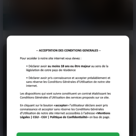
Étienne
Rayane
43 ans
21 ans
PARIS
PARIS
Qui va enfin me remplir ce soir à
Rayane, 21 ans. Putain trois verres
Paris ? Célib depuis presque deux
sur terrasse qui rouvre à Paris, soir
ans, ça me saoule…
de semaine…
Rudy
Alex
25 ans
34 ans
PARIS
PARIS