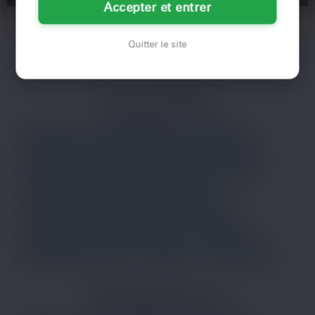
Accepter et entrer
...et ouais j'en ai plein le cul des
Toi, le mec qui ne craint pas de
types qui balancent direct leur
sortir des sentiers battus. Moi, Alex,
queue en photo sans…
34 ans, grand fan…
Quitter le site
VILLES À PROXIMITÉ
Argenteuil
Asnières-sur-Seine
Aubervilliers
Aulnay-sous-Bois
Boulogne-Billancourt
Cergy
Champigny-sur-Marne
Colombes
Courbevoie
Créteil
Drancy
Évry-Courcouronnes
Issy-les-Moulineaux
Montreuil
Nanterre
Noisy-le-Grand
Rueil-Malmaison
Saint-Denis
Saint-Maur-des-Fossés
Versailles
Vitry-sur-Seine
LES PRINCIPALES VILLES