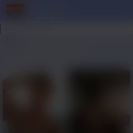
Rencontre Homo
Entre mecs chauds
Rencontre Homo
>
Paris
Paris
10
Dernière connexion il y a 1h40
profils