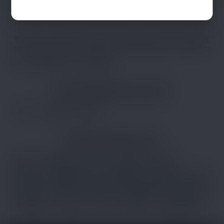
LES VILLES DU DÉPARTEMENT
BOUCHES-DU-RHÔNE
Aix-en-Provence
Marseille
LES DÉPARTEMENTS VOISINS
Var
Vaucluse
Gard
LES PRINCIPALES VILLES
Paris
Marseille
Lyon
Toulouse
Nice
Nantes
Montpellier
Strasbourg
Bordeaux
Lille
Rennes
Reims
Toulon
Saint-Étienne
Le Havre
Grenoble
Angers
Dijon
Nîmes
Villeurbanne