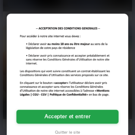
MARSEILLE
MARSEILLE
Le week-end approche et mes
Pas d’historiques, pas de
potes sont tous partis en vacances,
confidences à deux balles, pas
je me retrouve seul ici à…
d’attentes floues. Je ne réponds…
Léonard
Gaspard
47 ans
28 ans
AIX-EN-PROVENCE
AIX-EN-PROVENCE
Accepter et entrer
Je veux du temps pour vivre, pas
Je me suis récemment séparé et je
des solutions de pacotille. Je bosse
découvre à quel point la nudité peut
chez un antiquaire…
être libératrice…
Quitter le site