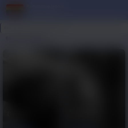
Rencontre Homo
Entre mecs chauds
Rencontre Homo
>
Bouches-du-Rhône
Bouches-du-Rhône
Bastien
Eduardo
20 ans
63 ans