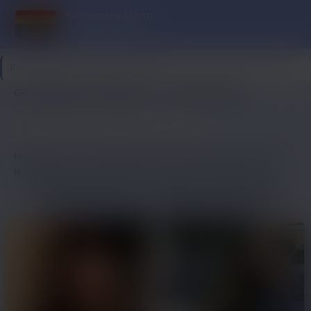
Rencontre Homo
Entre mecs chauds
Rencontre Homo
>
Doubs
>
Besançon
Géolocalisation à Besançon — profils vérifiés
11
Dernière connexion il y a 2h24
profils
Imagine-toi un soir comme les autres à Besançon, vautré sur
le canapé avec ton téléphone en main. Tu scrolles sur ces
sites de rencontre gay pourris, et là, bim, un profil sympa mais
RENCONTRES GAY — BESANÇON ET ENVIRONS
le gars est à l’autre bout de la France. Ou pire, des faux
comptes avec des photos volées qui ne répondent jamais. Tu
tentes un message, rien. La soirée file, et tu finis par zapper
sur Netflix, frustré de pas trouver un mec proche pour une
vraie rencontre homo. C’est chiant, cette impression de
tourner en rond sans rien de concret.Maintenant, picture ça :
tu ouvres l’appli, et hop, des profils vérifiés de mecs du coin
qui matent ton profil. Les tchats démarrent direct, sans bla-