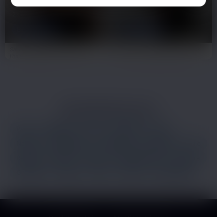
Théo
Noé
23 ans
21 ans
BESANÇON
BESANÇON
Salut, je suis Théo, 23 ans et
I'm not into those guys who think
j'habite à Besançon. En vrai, j'ai une
they're gift wrapped present 🎁.
semaine bien…
They can keep their…
LES PRINCIPALES VILLES
Paris
Marseille
Lyon
Toulouse
Nice
Nantes
Montpellier
Strasbourg
Bordeaux
Lille
Rennes
Reims
Toulon
Saint-Étienne
Le Havre
Grenoble
Angers
Dijon
Nîmes
Villeurbanne